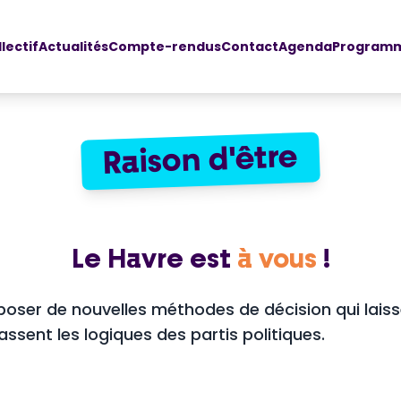
llectif
Actualités
Compte-rendus
Contact
Agenda
Programm
Raison d'être
Le Havre est
à vous
!
oser de nouvelles méthodes de décision qui laiss
assent les logiques des partis politiques.