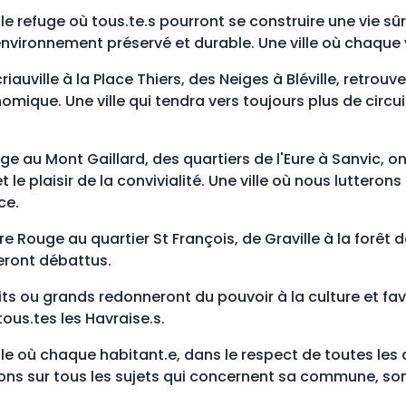
lle refuge où tous.te.s pourront se construire une vie sûr
nvironnement préservé et durable. Une ville où chaque
riauville à la Place Thiers, des Neiges à Bléville, retrouv
omique. Une ville qui tendra vers toujours plus de circui
lage au Mont Gaillard, des quartiers de l'Eure à Sanvic, o
 le plaisir de la convivialité. Une ville où nous lutteron
ce.
are Rouge au quartier St François, de Graville à la forêt
eront débattus.
s ou grands redonneront du pouvoir à la culture et fa
tous.tes les Havraise.s.
lle où chaque habitant.e, dans le respect de toutes les 
ons sur tous les sujets qui concernent sa commune, son